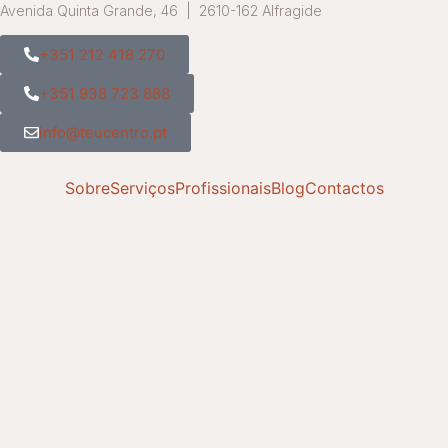
Avenida Quinta Grande, 46 | 2610-162 Alfragide
+351 212 418 270
+351 938 723 888
info@teucentro.pt
Sobre
Serviços
Profissionais
Blog
Contactos