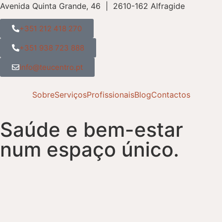
Avenida Quinta Grande, 46 | 2610-162 Alfragide
+351 212 418 270
+351 938 723 888
info@teucentro.pt
Sobre
Serviços
Profissionais
Blog
Contactos
Saúde e bem-estar
num espaço único.