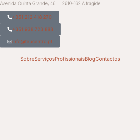
Avenida Quinta Grande, 46 | 2610-162 Alfragide
+351 212 418 270
+351 938 723 888
info@teucentro.pt
Sobre
Serviços
Profissionais
Blog
Contactos